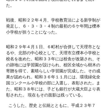
た。
戦後、昭和２２年４月、学校教育法による新学制が
発足し、６・３・３・４制の最初の６ケ年間は櫟本
小学校が担うことになった。
昭和２９年４月１日、６町村が合併して天理市とな
るや、北部の中心校として、天理市立櫟本小学校と
校名を改めた。昭和３３年には校舎が改築され、そ
の跡地には学習園が設けられ、校区全域から樹木の
寄贈を得て、素晴らしい学習園が完成した。その成
果が認められ、昭和３６年１１月には、環境緑化全
国コンクール小学校の部に入選し、表彰された。ま
た、昭和３８年には、子ども銀行が大蔵大臣より表
彰された。 現在もその面影は残っている。
こうした、歴史 と伝統とともに、平成２３年７