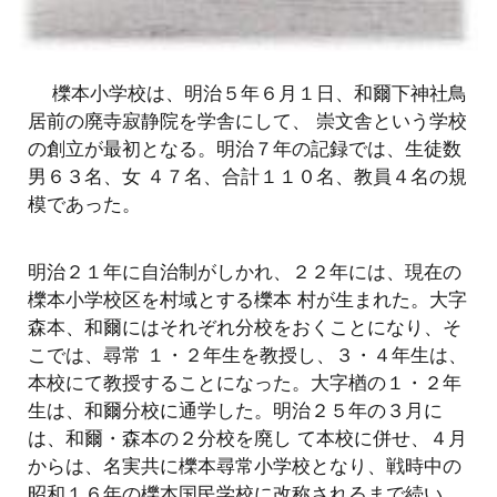
櫟本小学校は、明治５年６月１日、和爾下神社鳥
居前の廃寺寂静院を学舎にして、 崇文舎という学校
の創立が最初となる。明治７年の記録では、生徒数
男６３名、女 ４７名、合計１１０名、教員４名の規
模であった。
明治２１年に自治制がしかれ、２２年には、現在の
櫟本小学校区を村域とする櫟本 村が生まれた。大字
森本、和爾にはそれぞれ分校をおくことになり、そ
こでは、尋常 １・２年生を教授し、３・４年生は、
本校にて教授することになった。大字楢の１・２年
生は、和爾分校に通学した。明治２５年の３月に
は、和爾・森本の２分校を廃し て本校に併せ、４月
からは、名実共に櫟本尋常小学校となり、戦時中の
昭和１６年の櫟本国民学校に改称されるまで続い