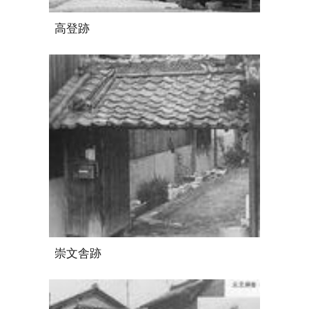
高登跡
崇文舎跡